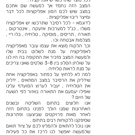
המצב הזה נחמד אך למעשה שם אתכם
במצב שיש לכם המון אפליקציות לכל דבר
ומייצר ריבוי אפליקציות .
לדוגמא - לכל רסיבר שתרכשו יש אפליקציה
משלו , כנ"ל למערכות אזעקה , אינטרקום ,
תאורה , תריסים , מוסיקה , טלויזיה , בלו ריי ,
מצלמות אבטחה וכו .
וכך הלקוח מוצא את עצמו עובר מאפליקציה
לאפליקציה על מנת לשלוט בבית שלו
ולמעשה המצב מזכיר את התקופה בה היו לנו
על שולחן הסלון בין 3-8 שלטים שאנו צריכים
על מנת לראות טלויזיה .
למה לא ללחוץ על כפתור באפליקציה אחת
שידליק את הרסיבר במצב המתאים , ידליק
את הטלויזיה , יעביר לערוץ המועדף עלינו
ואפילו יעמעם את התאורה באזור לפי השעה
של היום ?
אנו חלוצים בתחום השליטה ובשנים
האחרונות שמנו הולך לפנינו בתחום הזה
לאחר מאות פרויקטים שביצענו ופתרונות
שסיפקנו ללקוחות רבים בתחום .
אנו נוכל להתאים ולהמליץ לכם על ציוד תואם
שלמעשה יאפשר לנו לרכז את כל פעילות