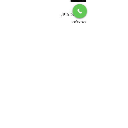
רח' משכית 9,
הרצליה.
יקי:
0547333556
ערן:
0546740000
משרד:
099558860
info@icontrol.co.il
© 2018 כל הזכויות שמורות
הופק ע"י אלמנט ישראל
הצהרת נגישות