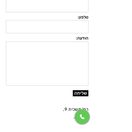
טלפון:
הודעה:
שליחה
רח' משכית 9,
הרצליה.