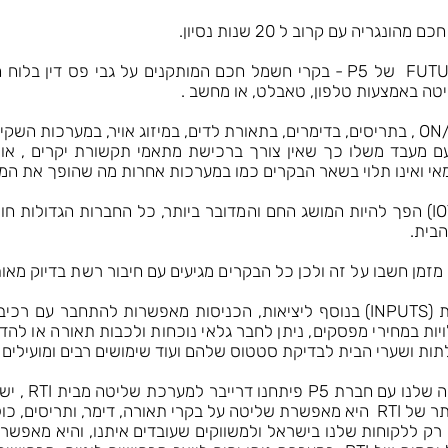
אנו משווקים את סדרת בקרי FUTURE NOW של P5 - בקרי חשמל חכם המותקנים ע
טה באמצעות טלפון, טאבלט, או מחשב .
בית P5 FUTRE NOW מגיע עם מעבד משלו כך שאין צורך ברכישת מתאמי תקשורת יק
י ואינו תלוי בשאר הבקרים כמו במערכות אחרות מה שהופך את המע
כיום, המושג "האינטרנט של הדברים" (IOT) הפך להיות המושג החם והמדובר ביותר, כל ה
בית.
 FUTURE NOW מבית P5 כבר מזמן חשבו על זה ולכן כל הבקרים מגיעים עם חיבור רש
בנוסף, לכל בקר מסדרת FN יש כניסות (INPUTS) בנוסף ליציאות, הכניסות מאפשר
 במחירי מפסקים, ניתן לחבר גלאי נוכחות ולכבות תאורה או להדלי
ות ושערי הבית לבדיקת סטטוס שלהם ועוד שימושים רבים ומועילים ל
בנוסף לכל זאת
 חיווי סטטוסים .
יה היא גרסת PRO ותסופק רק ללקוחות שלנו בישראל ולמשווקים שעובדים איתנו, ו