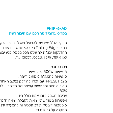
FNIP-6xAD
בקר 6 ערוצי דימר חכם עם חיבור רשת
במצב Trailing Edge כל סוגי התאורות עובדות עם הבקר הנ"ל.
ההדלקות יכולות להישלט מכל מפסק מגע יבש, ל
כגון אייפד, אייפון ,טבלט, לפטופ ועוד.
מפרט טכני
6 יציאות 500W לכל יציאה .
6 יציאות להפעלת 6 מעגלי דימר .
מצב PRESET עם זכרון להידלק במצב האחרון שכובה.
ניהול מינמום ומקסימום עוצמה של הדימר – 
80%.
צריכת חשמל בזמן אמת כולל חיווי .
אפשרות גישור שתי יציאות לקבלת יציאה חזקה 
6 כניסות דיגיטליות רב תכליתיות להפעלה ידנית , חיבור גלאים, או הפעלת תרחישים.
התקנה על גבי פס דין.