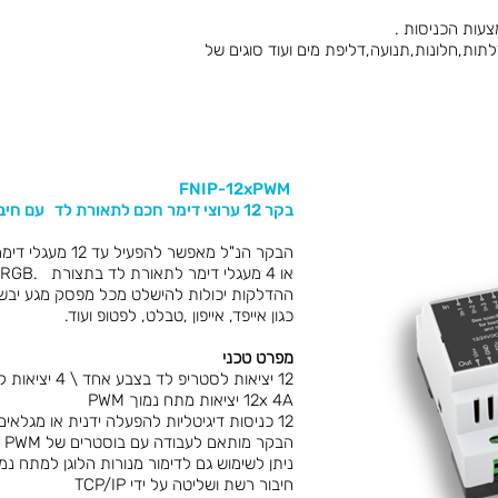
ות,חלונות,תנועה,דליפת מים ועוד סוגים של
FNIP-12xPWM
בקר 12 ערוצי דימר חכם לתאורת לד עם חיבור רשת.
או 4 מעגלי דימר לתאורת לד בתצורת .RGB
ההדלקות יכולות להישלט מכל מפסק מגע יבש, ל
כגון אייפד, אייפון ,טבלט, לפטופ ועוד.
מפרט טכני
12 יציאות לסטריפ לד בצבע אחד \ 4 יציאות לסטריפ לד RGB
12x 4A יציאות מתח נמוך PWM
12 כניסות דיגיטליות להפעלה ידנית או מגלאים .
הבקר מותאם לעבודה עם בוסטרים של PWM
ניתן לשימוש גם לדימור מנורות הלוגן למתח נמו
חיבור רשת ושליטה על ידי TCP/IP