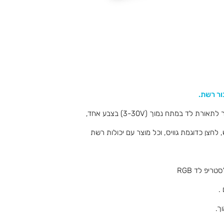
הבקר הנ"ל מאפשר להפעיל עד 12 מעגלי דימר לתאורת לד במתח נמוך (3-30V) בצבע אחד,
חצן כדוגמת גוויס, וכל מוצר עם יכולות רשת
ך.