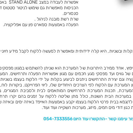
אפשרות לעבודה במצב STAND ALONE באמצעות הכניסות .
הכניסות מאפשרות גם שימוש לניטור סטטוס דל
סנסורים.
שרת רשת מובנה לניהול .
הפעלה באמצעות סמארט פון עם אפליקציה.
לות ובשניות, היא קלה ידידותית ומאפשרת למעשה ללקוח לקבל מידע חיוני 
פוץ, אחד ממירב היתרונות של המערכת הוא שניתן להשתמש במגוון מפסקים
ם של גוויס ועד מפסקי מגע חכמים עם מגוון אפשרויות הפעלה ותרחישים. המע
 וגם יצירת התרחישים ניתנים לביצוע בקלות על ידי הלקוח בעצמו בשניות. 
המערכת עם הלקוח לפי הצרכים היחודיים שלו, ליווי הפרוייקט, ביקורות לוח,
המערכת, תכנות המערכת לתרחישים המותאמים לבית ולסביבת המגורים, בנ
במערכות הבית השונות, כולל מתן שליטה ללקוח על זמנים בהם יקרו תרחי
 , לדןגמא בבית פרטי הלקוח בעצמו יקבע באמצעות האייפד באיזה ימים ובאיזה 
גון דודי מים חמים, מיזוג, מערכות השקייה ועוד ועוד.
ו קשר -התקשרו עוד היום 054-7333556