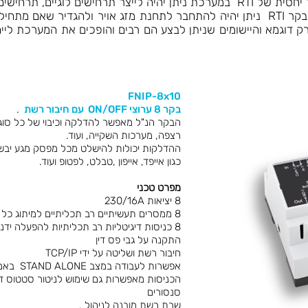
של הבקר, כך שלמעשה בשילוב בקר זול יחסית של RTI במערכת ניתן יהיה לייצר תרח
לתרחיש לוגי שניתן לעשות – באמצעות בקר RTI ניתן יהיה להתחבר לתחנת מזג אויר 
FNIP-8x10
בקר 8 ערוצי ON/OFF עם חיבור רשת
.
רצפה, מערכות השקייה, ועוד.
ההדלקות יכולות להישלט מכל מפסק מגע יבש, ל
כגון אייפד, אייפון ,טבלט, לפטופ ועוד.
מפרט טכני
8 יציאות 230/16A
8 ממסרים תעשיתיים רב תכליתיים למיתוג כל סוג של תאורה
8 כניסות דיגיטליות רב תכליתיות להפעלה ידנית , חיבור גלאים, או הפעלת תרחישים.
התקנה על גבי פס דין
חיבור רשת ושליטה על ידי TCP/IP
אפשרות לעבודה במצב STAND ALONE באמצעות הכניסות .
הכניסות מאפשרות גם שימוש לניטור סטטוס דל
סנסורים
שרת רשת מובנה לניהול .