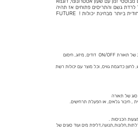
ישים לוגיים, תרחישים מבוססי זמן עם שעון אסטרונומי, דוגמא
ולהגדיר שאם מתחיל לרדת גשם והתריסים פתוחים אז תהיה
פקודה אוטומטית לסגירת תריסים, זוהי רק דוגמא והיישומים שניתן לבצע הם רבים והופכים את המערכת לייחודית ביותר מבחינת יכולות ! FUTURE
הבקר הנ"ל מאפשר להדלקה וכיבוי של כל סוג של תאורת ON/OFF דודים, מיזוג, חימום
חצן כדוגמת גוויס, וכל מוצר עם יכולות רשת
תות,חלונות,תנועה,דליפת מים ועוד סוגים של