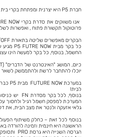
חברת P5 היא יצרנית ומפתחת בקרי בית חכם מהונגריה עם קרוב ל 20 שנות נסיון.
פרוטוקול תקשורת פתוח , ואפשרות לשלי
הבקרים מאפשרים שליטה בתאורת ON/OFF , בתריסים, בדימרים, בתאורת לדים, במיזוג אויר, במערכות השקייה, בדוד, ועוד .
כל בקר מ
החשמל, בנוסף, כל בקר למעשה הינו עצמא
יוכלו להתחבר לרשת ולהתממשק לשאר ה
במערכת
לבית!
המערכת למפסק חשמל רגיל ולחסוך עלויות
גלאי אזעקה ולנטר את מצב הבית, את דלת
הראשונה היא חינמית וזמינה להורדה באתר של RTI היא מאפשרת שליטה על בקרי תאורה, דימר, ותריסים, כולל
הגרסה השני