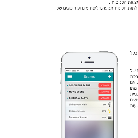
תות,חלונות,תנועה,דליפת מים ועוד סוגים של
בכל
 של
רכת
אנו
 מתן
יית
שים
שעות